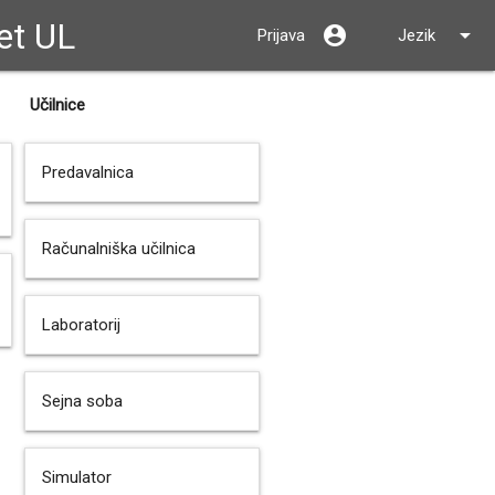
et UL
close
account_circle
arrow_drop_down
Prijava
Jezik
Učilnice
Predavalnica
Računalniška učilnica
Laboratorij
Sejna soba
Simulator