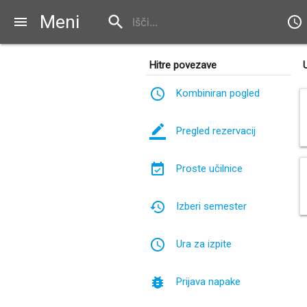
Meni
search
menu
schedule
Hitre povezave
schedule
Kombiniran pogled
border_color
Pregled rezervacij
event_available
Proste učilnice
history
Izberi semester
access_time
Ura za izpite
bug_report
Prijava napake